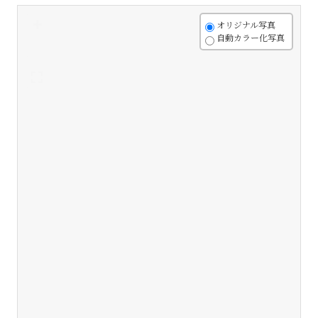
+
オリジナル写真
自動カラー化写真
-