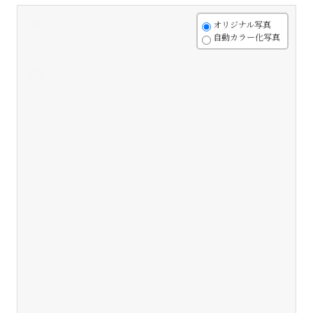
+
オリジナル写真
自動カラー化写真
-