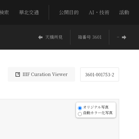
検索
華北交通
公開目的
AI・技術
活動
天橋所見
箱番号 3601
−
IIIF Curation Viewer
3601-001753-2
オリジナル写真
自動カラー化写真