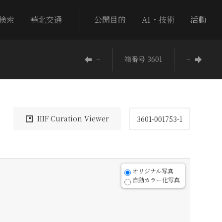
検索
華北交通
公開目的
AI・技術
活動
−
箱番号 3601
−
IIIF Curation Viewer
3601-001753-1
オリジナル写真
自動カラー化写真