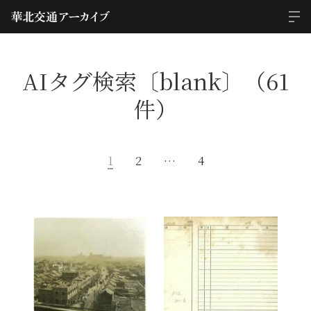
AIタグ検索〔blank〕（61
件）
1
2
…
4