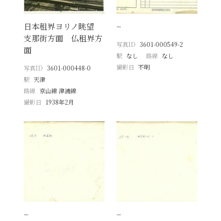
日本租界ヨリノ眺望
−
支那街方面 仏租界方
写真ID
3601-000549-2
面
駅
なし
路線
なし
撮影日
不明
写真ID
3601-000448-0
駅
天津
路線
京山線 津浦線
撮影日
1938年2月
−
−