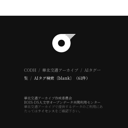
CODH
華北交通アーカイブ
AIタグ一
覧
AIタグ検索〔blank〕（61件）
華北交通アーカイブ作成委員会
ROIS-DS人文学オープンデータ共同利用センター
華北交通アーカイブで提供するデータのご利用にあ
たっては
ライセンス
をご確認下さい。