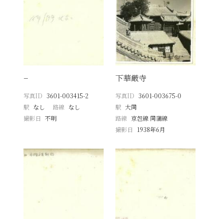
−
下華厳寺
写真ID
3601-003415-2
写真ID
3601-003675-0
駅
なし
路線
なし
駅
大同
撮影日
不明
路線
京包線 同蒲線
撮影日
1938年6月