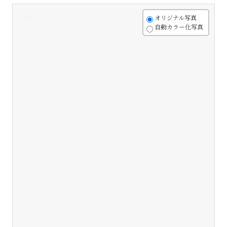
+
オリジナル写真
自動カラー化写真
-