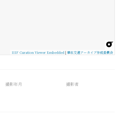
IIIF Curation Viewer Embedded
|
華北交通アーカイブ作成委員会
撮影年月
撮影者
備考