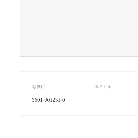
写真ID
タイトル
3601-001251-0
−
分類番号
検閲印