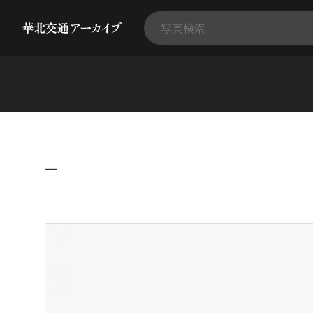
−
+
-