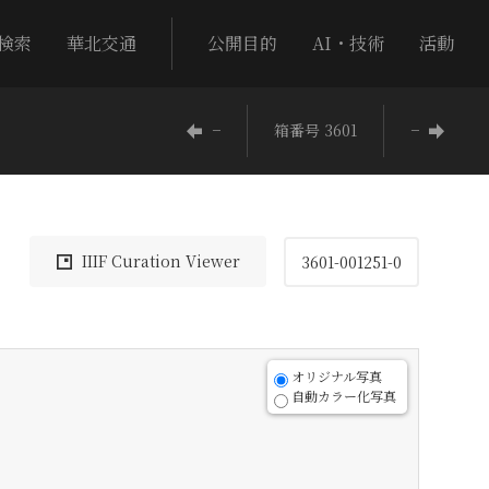
検索
華北交通
公開目的
AI・技術
活動
−
箱番号 3601
−
IIIF Curation Viewer
3601-001251-0
オリジナル写真
自動カラー化写真