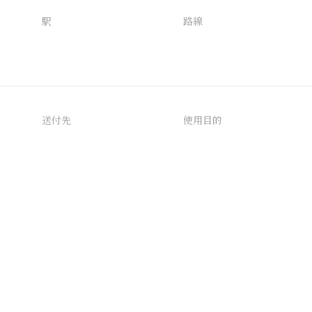
駅
路線
送付先
使用目的
AIタグ