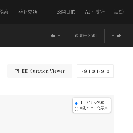
検索
華北交通
公開目的
AI・技術
活動
−
箱番号 3601
−
IIIF Curation Viewer
3601-001250-0
オリジナル写真
自動カラー化写真