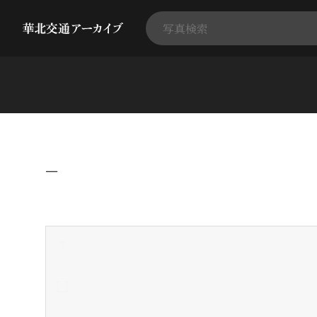
−
+
-