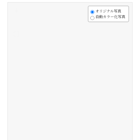
+
オリジナル写真
自動カラー化写真
-