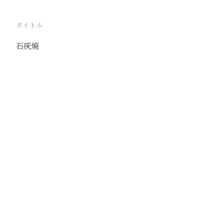
タイトル
石灰焼
駅
唐山
路線
京山線
撮影年月
1938年2月