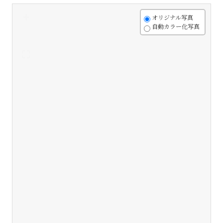
+
オリジナル写真
自動カラー化写真
-