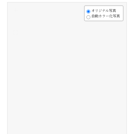
+
オリジナル写真
自動カラー化写真
-