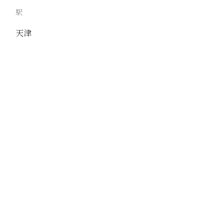
駅
天津
路線
京山線
津浦線
撮影年月
1938年1月
撮影者
湯本