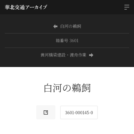
白河の鵜飼
箱番号 3601
黄河橋梁建設・渡舟作業
白河の鵜飼
3601-000145-0