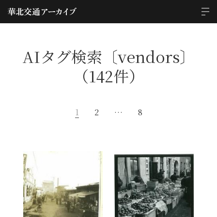
AIタグ検索〔vendors〕
（142件）
1
2
…
8