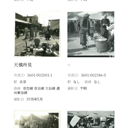
天橋所見
−
写真ID
3601-002001-1
写真ID
3601-002346-0
駅
北京
駅
なし
路線
なし
路線
京包線 京古線 大台線 通
撮影日
不明
州東站線
撮影日
1938年5月