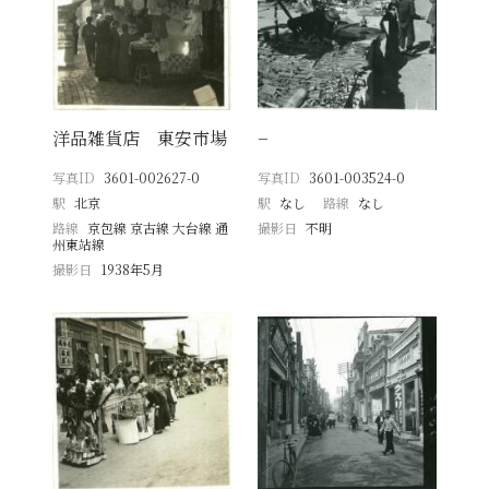
洋品雑貨店 東安市場
−
写真ID
3601-002627-0
写真ID
3601-003524-0
駅
北京
駅
なし
路線
なし
路線
京包線 京古線 大台線 通
撮影日
不明
州東站線
撮影日
1938年5月