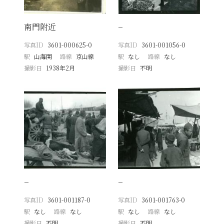
南門附近
−
写真ID
3601-000625-0
写真ID
3601-001056-0
駅
山海関
路線
京山線
駅
なし
路線
なし
撮影日
1938年2月
撮影日
不明
−
−
写真ID
3601-001187-0
写真ID
3601-001763-0
駅
なし
路線
なし
駅
なし
路線
なし
撮影日
不明
撮影日
不明