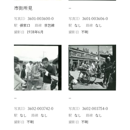
市街所見
−
写真ID
3601-003600-0
写真ID
3601-003606-0
駅
張家口
路線
京包線
駅
なし
路線
なし
撮影日
1938年6月
撮影日
不明
−
−
写真ID
3602-003742-0
写真ID
3602-003754-0
駅
なし
路線
なし
駅
なし
路線
なし
撮影日
不明
撮影日
不明