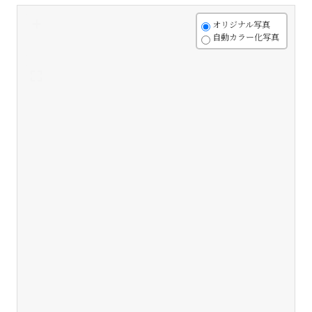
+
オリジナル写真
自動カラー化写真
-