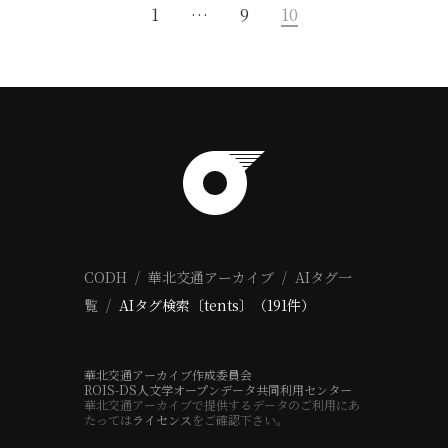
1
…
9
10
CODH
華北交通アーカイブ
AIタグ一
覧
AIタグ検索〔tents〕（191件）
華北交通アーカイブ作成委員会
ROIS-DS人文学オープンデータ共同利用センター
華北交通アーカイブで提供するデータのご利用にあ
たっては
ライセンス
をご確認下さい。