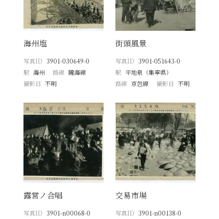
海州塩
街頭風景
写真ID
3901-030649-0
写真ID
3901-051643-0
駅
海州
路線
隴海線
駅
平地泉（集寧県）
撮影日
不明
路線
京包線
撮影日
不明
露営ノ合唱
交易市場
写真ID
3901-n00068-0
写真ID
3901-n00138-0