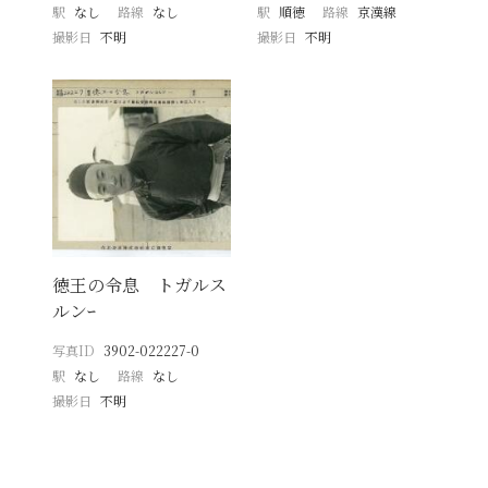
駅
なし
路線
なし
駅
順徳
路線
京漢線
撮影日
不明
撮影日
不明
徳王の令息 トガルス
ルンｰ
写真ID
3902-022227-0
駅
なし
路線
なし
撮影日
不明