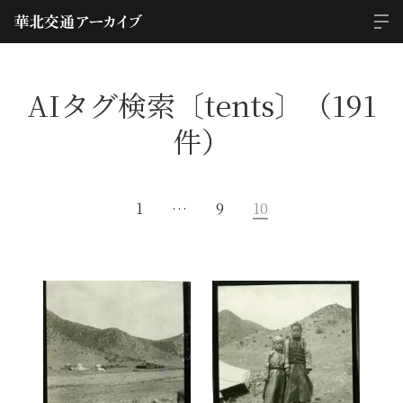
AIタグ検索〔tents〕（191
件）
1
…
9
10