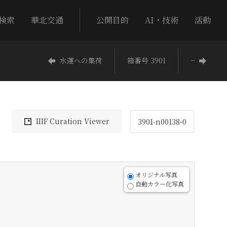
検索
華北交通
公開目的
AI・技術
活動
水運への集荷
箱番号 3901
−
IIIF Curation Viewer
3901-n00138-0
オリジナル写真
自動カラー化写真