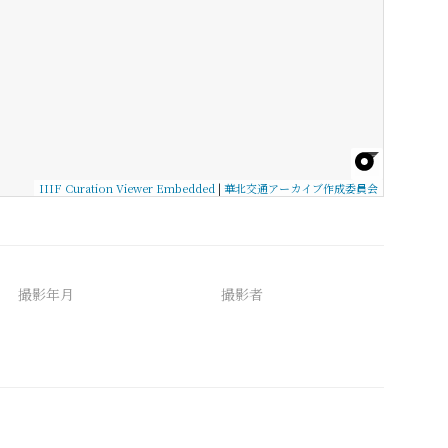
IIIF Curation Viewer Embedded
|
華北交通アーカイブ作成委員会
撮影年月
撮影者
備考