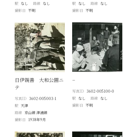
駅
なし
路線
なし
駅
なし
路線
なし
撮影日
不明
撮影日
不明
日伊親善 大和公園ニ
−
テ
写真ID
3602-005100-0
駅
なし
路線
なし
写真ID
3602-005003-1
撮影日
不明
駅
天津
路線
京山線 津浦線
撮影日
1938年9月