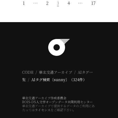
1
…
2
3
4
…
17
CODH
華北交通アーカイブ
AIタグ一
覧
AIタグ検索〔sunny〕（324件）
華北交通アーカイブ作成委員会
ROIS-DS人文学オープンデータ共同利用センター
華北交通アーカイブで提供するデータのご利用にあ
たっては
ライセンス
をご確認下さい。