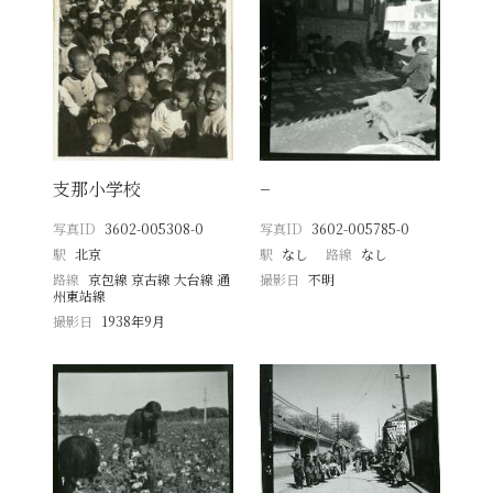
支那小学校
−
写真ID
3602-005308-0
写真ID
3602-005785-0
駅
北京
駅
なし
路線
なし
路線
京包線 京古線 大台線 通
撮影日
不明
州東站線
撮影日
1938年9月