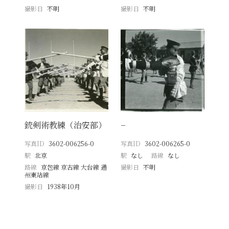
撮影日
不明
撮影日
不明
銃剣術教練（治安部）
−
写真ID
3602-006256-0
写真ID
3602-006265-0
駅
北京
駅
なし
路線
なし
路線
京包線 京古線 大台線 通
撮影日
不明
州東站線
撮影日
1938年10月