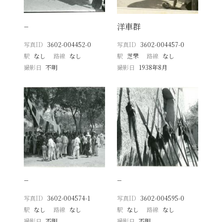
−
洋車群
写真ID
3602-004452-0
写真ID
3602-004457-0
駅
なし
路線
なし
駅
芝罘
路線
なし
撮影日
不明
撮影日
1938年8月
−
−
写真ID
3602-004574-1
写真ID
3602-004595-0
駅
なし
路線
なし
駅
なし
路線
なし
撮影日
不明
撮影日
不明