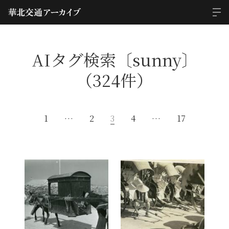
AIタグ検索〔sunny〕
（324件）
1
…
2
3
4
…
17