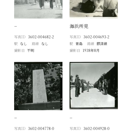
−
海浜所見
写真ID
3602-004682-2
写真ID
3602-004693-2
駅
なし
路線
なし
駅
青島
路線
膠済線
撮影日
不明
撮影日
1938年8月
−
−
写真ID
3602-004778-0
写真ID
3602-004928-0