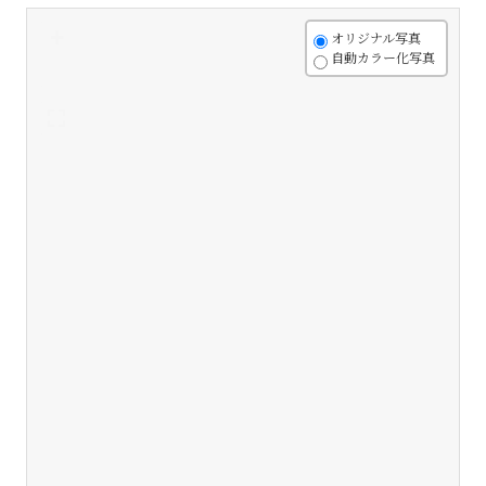
+
オリジナル写真
自動カラー化写真
-