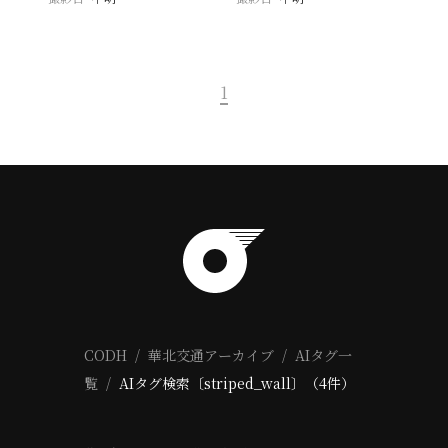
1
CODH
華北交通アーカイブ
AIタグ一
覧
AIタグ検索〔striped_wall〕（4件）