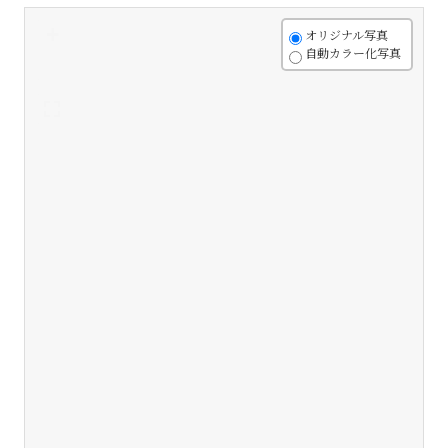
+
オリジナル写真
自動カラー化写真
-