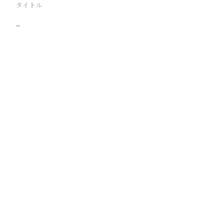
タイトル
−
駅
路線
撮影年月
撮影者