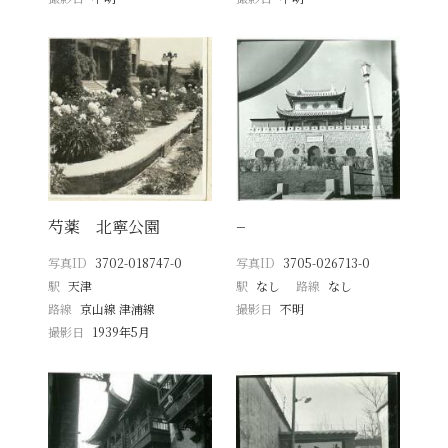
芍薬 北寧公園
−
写真ID
3702-018747-0
写真ID
3705-026713-0
駅
天津
駅
なし
路線
なし
路線
京山線 津浦線
撮影日
不明
撮影日
1939年5月