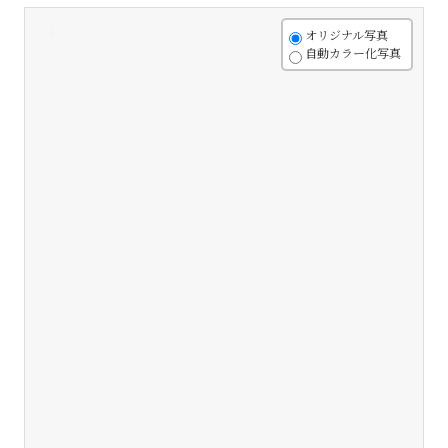
+
オリジナル写真
自動カラー化写真
-