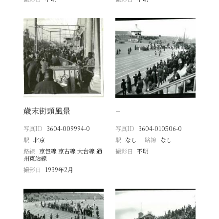
歳末街頭風景
−
写真ID
3604-009994-0
写真ID
3604-010506-0
駅
北京
駅
なし
路線
なし
路線
京包線 京古線 大台線 通
撮影日
不明
州東站線
撮影日
1939年2月