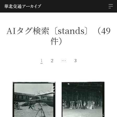
AIタグ検索〔stands〕（49
件）
1
2
…
3