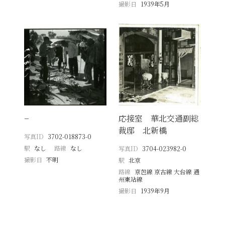
撮影日
1939年5月
−
応接室 華北交通副総
裁邸 北新橋
写真ID
3702-018873-0
駅
なし
路線
なし
写真ID
3704-023982-0
撮影日
不明
駅
北京
路線
京包線 京古線 大台線 通
州東站線
撮影日
1939年9月