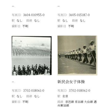
−
−
写真ID
3604-010955-0
写真ID
3605-015187-0
駅
なし
路線
なし
駅
なし
路線
なし
撮影日
不明
撮影日
不明
−
新民会女子体操
写真ID
3702-018061-0
写真ID
3702-018062-0
駅
なし
路線
なし
駅
北京
撮影日
不明
路線
京包線 京古線 大台線 通
州東站線