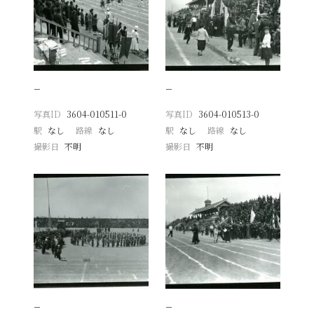
−
−
写真ID
3604-010511-0
写真ID
3604-010513-0
駅
なし
路線
なし
駅
なし
路線
なし
撮影日
不明
撮影日
不明
−
−