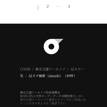
1
2
…
3
CODH
華北交通アーカイブ
AIタグ一
覧
AIタグ検索〔stands〕（49件）
華北交通アーカイブ作成委員会
ROIS-DS人文学オープンデータ共同利用センター
華北交通アーカイブで提供するデータのご利用にあ
たっては
ライセンス
をご確認下さい。