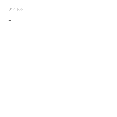
タイトル
−
駅
路線
撮影年月
撮影者