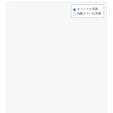
+
オリジナル写真
自動カラー化写真
-