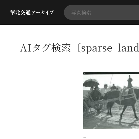
AIタグ検索〔sparse_lan
−