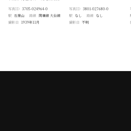
写真ID
3705-024964-0
写真ID
3801-027680-0
駅
石景山
路線
同塘線 大台線
駅
なし
路線
なし
撮影日
1939年11月
撮影日
不明