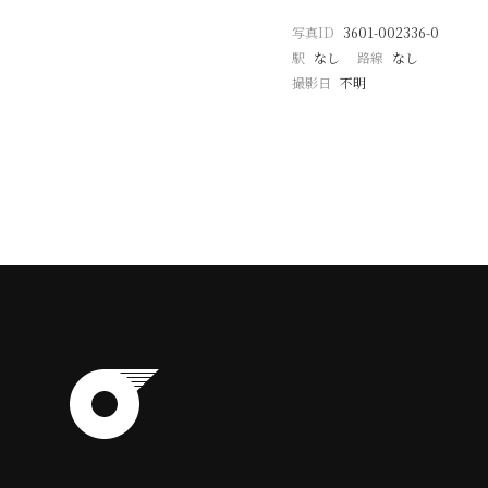
写真ID
3601-002336-0
駅
なし
路線
なし
撮影日
不明