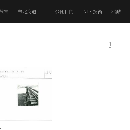
検索
華北交通
公開目的
AI・技術
活動
1
−