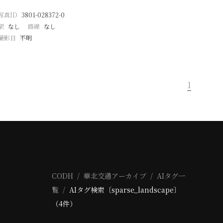
写真ID
3801-028372-0
駅
なし
路線
なし
撮影日
不明
1
CODH
華北交通アーカイブ
AIタグ一
覧
AIタグ検索〔sparse_landscape〕
（4件）