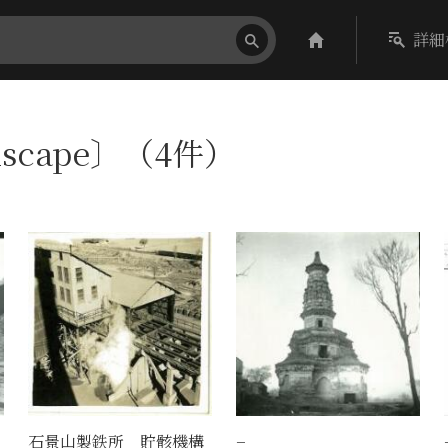
詳細
dscape〕（4件）
石景山製鉄所 貯骸機構
−