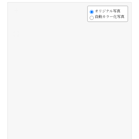
+
オリジナル写真
自動カラー化写真
-