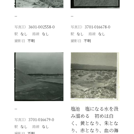
−
−
写真ID
3601-002558-0
写真ID
3701-016678-0
駅
なし
路線
なし
駅
なし
路線
なし
撮影日
不明
撮影日
不明
−
塩池 塩になる水を汲
み溜める 初めは白
写真ID
3701-016679-0
く、黄となり、朱とな
駅
なし
路線
なし
り、赤となり、血の海
撮影日
不明