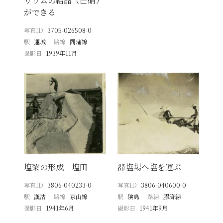
リウムの結晶（芒硝）
ができる
写真ID
3705-026508-0
駅
運城
路線
同蒲線
撮影日
1939年11月
塩梁の形成 塩田
滞塩場へ塩を運ぶ
写真ID
3806-040233-0
写真ID
3806-040600-0
駅
漢沽
路線
京山線
駅
陰島
路線
膠済線
撮影日
1941年6月
撮影日
1941年9月