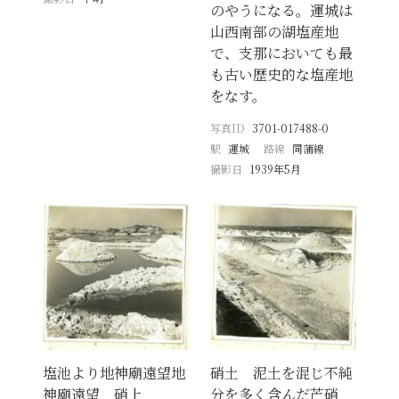
のやうになる。運城は
山西南部の湖塩産地
で、支那においても最
も古い歴史的な塩産地
をなす。
写真ID
3701-017488-0
駅
運城
路線
同蒲線
撮影日
1939年5月
塩池より地神廟遠望地
硝土 泥土を混じ不純
神廟遠望 硝上
分を多く含んだ芒硝