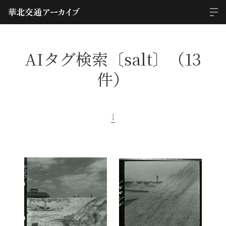
AIタグ検索〔salt〕（13
件）
1