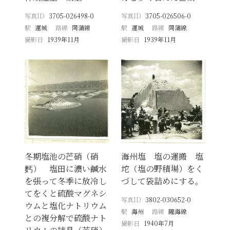
写真ID
3705-026498-0
写真ID
3705-026506-0
駅
運城
路線
同蒲線
駅
運城
路線
同蒲線
撮影日
1939年11月
撮影日
1939年11月
冬期塩池の芒硝（硝
海州塩 塩の運搬 塩
麫） 塩田に濃い鹹水
坨（塩の野積場）をく
を張って冬季に放冷し
づして袋詰めにする。
てをくと硫酸マグネシ
写真ID
3802-030652-0
ウムと塩化ナトリウム
駅
海州
路線
隴海線
との複分解で硫酸ナト
撮影日
1940年7月