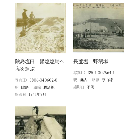
陰島塩田 滞塩塩場へ
長蘆塩 野積場
塩を運ぶ
写真ID
3901-002564-1
駅
塘沽
路線
京山線
写真ID
3806-040602-0
撮影日
不明
駅
陰島
路線
膠済線
撮影日
1941年9月