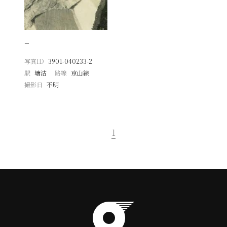
−
写真ID
3901-040233-2
駅
塘沽
路線
京山線
撮影日
不明
1