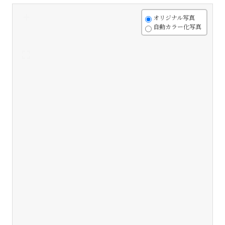
+
オリジナル写真
自動カラー化写真
-