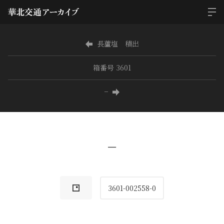
長蘆塩 積出
箱番号 3601
−
−
3601-002558-0