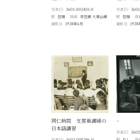
写真ID
3601-003401-0
写真ID
3601
駅
包頭
路線
京包線 大青山線
駅
包頭
路
撮影日
1938年6月
撮影日
193
同仁病院 支那看護婦の
−
日本語講習
写真ID
3602
駅
なし
路
写真ID
3602-005396-0