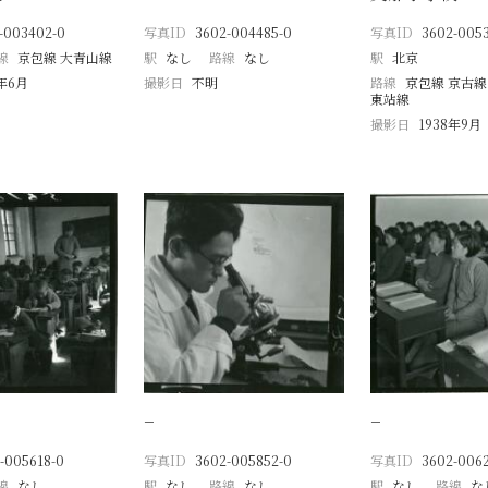
-003402-0
写真ID
3602-004485-0
写真ID
3602-005
線
京包線 大青山線
駅
なし
路線
なし
駅
北京
8年6月
撮影日
不明
路線
京包線 京古線
東站線
撮影日
1938年9月
−
−
-005618-0
写真ID
3602-005852-0
写真ID
3602-006
線
なし
駅
なし
路線
なし
駅
なし
路線
な