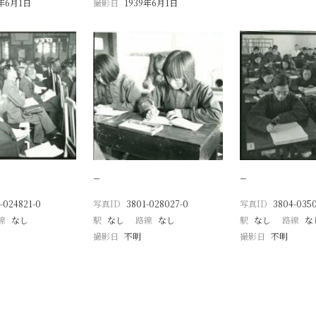
9年6月1日
撮影日
1939年6月1日
−
−
-024821-0
写真ID
3801-028027-0
写真ID
3804-035
線
なし
駅
なし
路線
なし
駅
なし
路線
な
撮影日
不明
撮影日
不明