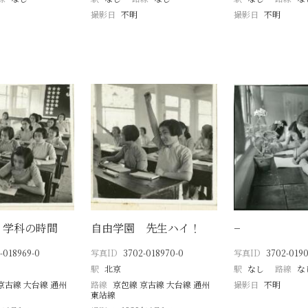
撮影日
不明
撮影日
不明
 学科の時間
自由学園 先生ハイ！
−
-018969-0
写真ID
3702-018970-0
写真ID
3702-0190
駅
北京
駅
なし
路線
な
京古線 大台線 通州
路線
京包線 京古線 大台線 通州
撮影日
不明
東站線