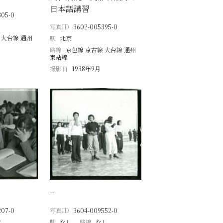
日本語講習
305-0
写真ID
3602-005395-0
 大台線 通州
駅
北京
路線
京包線 京古線 大台線 通州
東站線
撮影日
1938年9月
−
207-0
写真ID
3604-009552-0
し
駅
なし
路線
なし