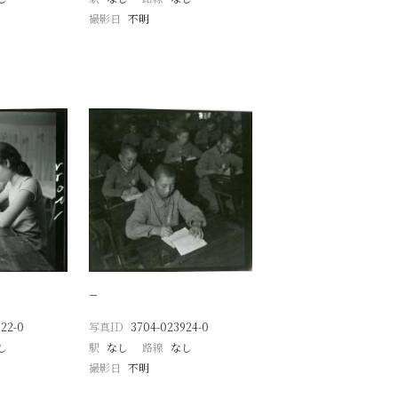
撮影日
不明
−
22-0
写真ID
3704-023924-0
し
駅
なし
路線
なし
撮影日
不明