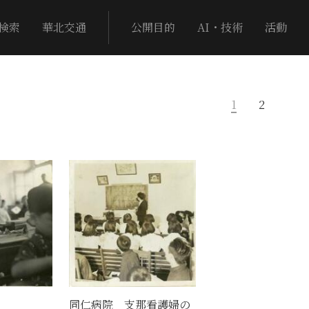
検索
華北交通
公開目的
AI・技術
活動
1
2
同仁病院 支那看護婦の