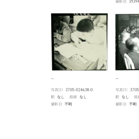
撮影日
193
−
−
写真ID
3705-024638-0
写真ID
3705
駅
なし
路線
なし
駅
なし
路
撮影日
不明
撮影日
不明