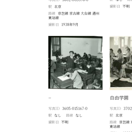
撮影日
不明
駅
北京
路線
京包線 京古線 大台線 通州
東站線
撮影日
1938年9月
−
自由学園
写真ID
3605-015167-0
写真ID
3702
駅
なし
路線
なし
駅
北京
撮影日
不明
路線
京包線 
東站線