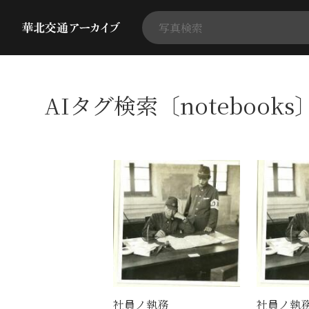
AIタグ検索〔notebooks
社員ノ執務
社員ノ執