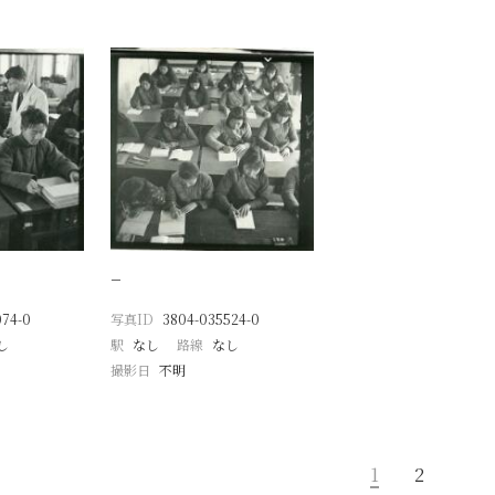
−
074-0
写真ID
3804-035524-0
し
駅
なし
路線
なし
撮影日
不明
1
2