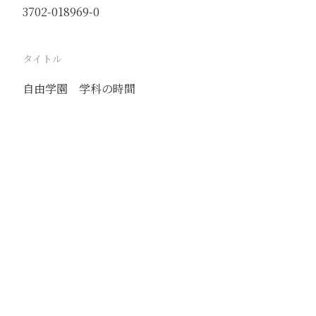
3702-018969-0
タイトル
自由学園 学科の時間
駅
北京
路線
京古線
京包線
大台線
通州東站線
撮影年月