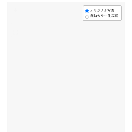
+
オリジナル写真
自動カラー化写真
-