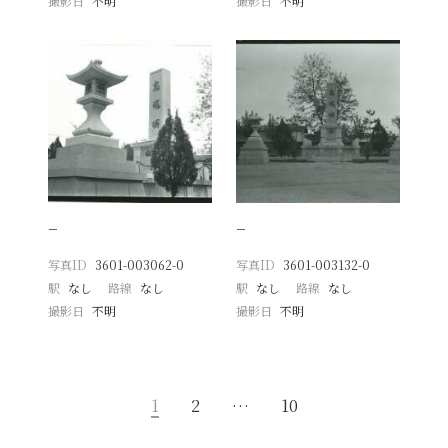
撮影日
不明
撮影日
不明
−
−
写真ID
3601-003062-0
写真ID
3601-003132-0
駅
なし
路線
なし
駅
なし
路線
なし
撮影日
不明
撮影日
不明
1
2
…
10