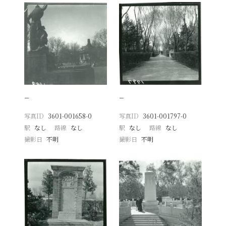
−
−
写真ID
3601-001658-0
写真ID
3601-001797-0
駅
なし
路線
なし
駅
なし
路線
なし
撮影日
不明
撮影日
不明