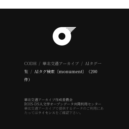
CODH
華北交通アーカイブ
AIタグ一
覧
AIタグ検索〔monument〕（200
件）
華北交通アーカイブ作成委員会
ROIS-DS人文学オープンデータ共同利用センター
華北交通アーカイブで提供するデータのご利用にあ
たっては
ライセンス
をご確認下さい。