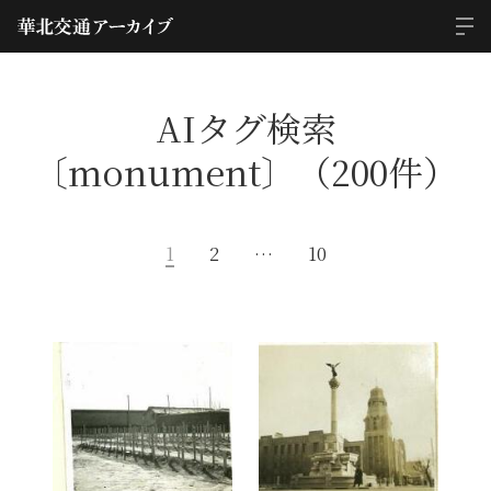
AIタグ検索
〔monument〕（200件）
1
2
…
10