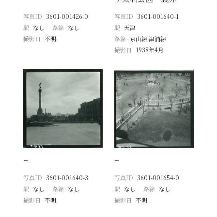
写真ID
3601-001426-0
写真ID
3601-001640-1
駅
なし
路線
なし
駅
天津
撮影日
不明
路線
京山線 津浦線
撮影日
1938年4月
−
−
写真ID
3601-001640-3
写真ID
3601-001654-0
駅
なし
路線
なし
駅
なし
路線
なし
撮影日
不明
撮影日
不明