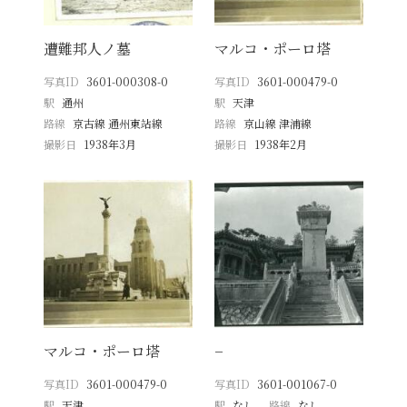
遭難邦人ノ墓
マルコ・ポーロ塔
写真ID
3601-000308-0
写真ID
3601-000479-0
駅
通州
駅
天津
路線
京古線 通州東站線
路線
京山線 津浦線
撮影日
1938年3月
撮影日
1938年2月
マルコ・ポーロ塔
−
写真ID
3601-000479-0
写真ID
3601-001067-0
駅
天津
駅
なし
路線
なし