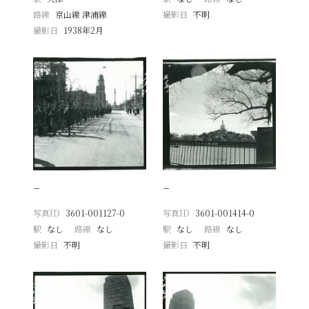
路線
京山線 津浦線
撮影日
不明
撮影日
1938年2月
−
−
写真ID
3601-001127-0
写真ID
3601-001414-0
駅
なし
路線
なし
駅
なし
路線
なし
撮影日
不明
撮影日
不明