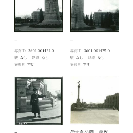
−
−
写真ID
3601-001424-0
写真ID
3601-001425-0
駅
なし
路線
なし
駅
なし
路線
なし
撮影日
不明
撮影日
不明
−
伊太利公園 義界