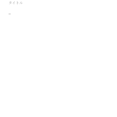
タイトル
−
駅
路線
撮影年月
撮影者