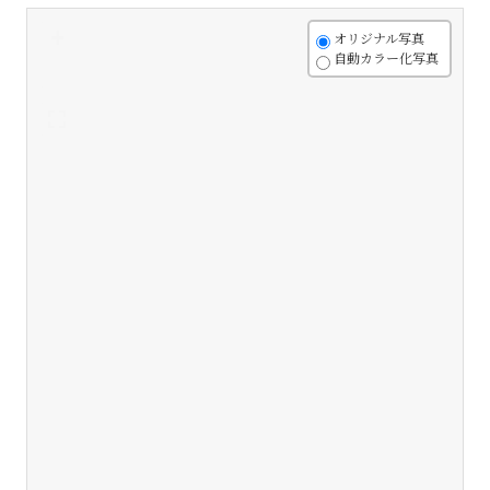
+
オリジナル写真
自動カラー化写真
-