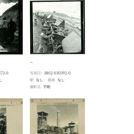
−
373-0
写真ID
3802-030392-0
し
駅
なし
路線
なし
撮影日
不明