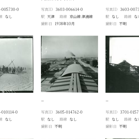
-005730-0
写真ID
3603-006614-0
写真ID
3603-007
線
なし
駅
天津
路線
京山線 津浦線
駅
なし
路線
な
撮影日
1938年10月
撮影日
不明
−
−
-010114-0
写真ID
3605-014762-0
写真ID
3701-0157
線
なし
駅
なし
路線
なし
駅
なし
路線
な
撮影日
不明
撮影日
不明