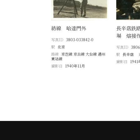
紡線 哈達門外
長辛店鉄
場 熔接
写真ID
3803-033842-0
駅
北京
写真ID
3806
路線
京包線 京古線 大台線 通州
駅
長辛店
東站線
撮影日
1941
撮影日
1940年11月