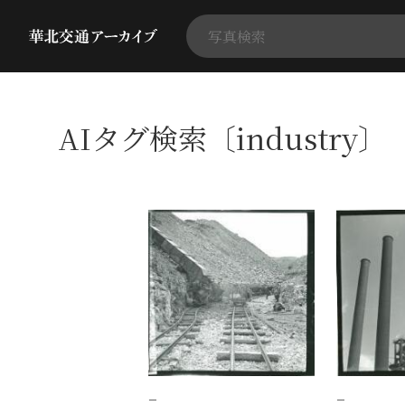
AIタグ検索〔industry〕
−
−