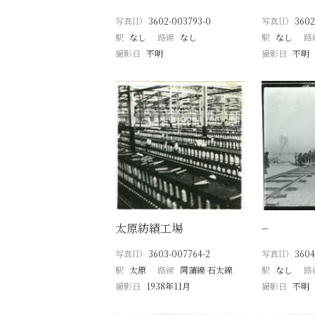
写真ID
3602-003793-0
写真ID
3602
駅
なし
路線
なし
駅
なし
路
撮影日
不明
撮影日
不明
太原紡績工場
−
写真ID
3603-007764-2
写真ID
3604
駅
太原
路線
同蒲線 石太線
駅
なし
路
撮影日
1938年11月
撮影日
不明