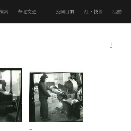
検索
華北交通
公開目的
AI・技術
活動
1
−