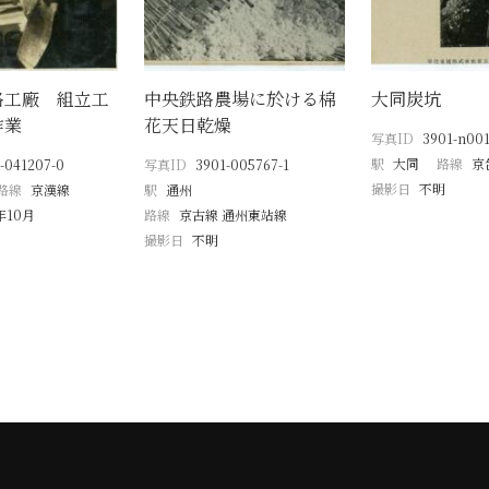
路工廠 組立工
中央鉄路農場に於ける棉
大同炭坑
作業
花天日乾燥
写真ID
3901-n001
駅
大同
路線
京
-041207-0
写真ID
3901-005767-1
撮影日
不明
路線
京漢線
駅
通州
年10月
路線
京古線 通州東站線
撮影日
不明