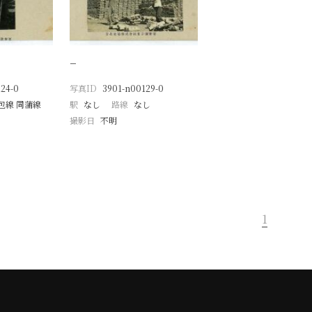
−
24-0
写真ID
3901-n00129-0
包線 同蒲線
駅
なし
路線
なし
撮影日
不明
1