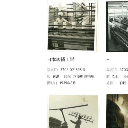
日本紡績工場
−
写真ID
3703-021898-0
写真ID
3703
駅
青島
路線
京漢線 膠済線
駅
なし
路
撮影日
1939年8月
撮影日
不明