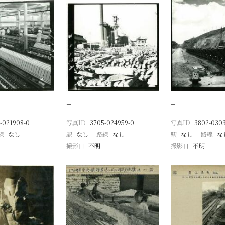
−
−
-021908-0
写真ID
3705-024959-0
写真ID
3802-030
線
なし
駅
なし
路線
なし
駅
なし
路線
な
撮影日
不明
撮影日
不明