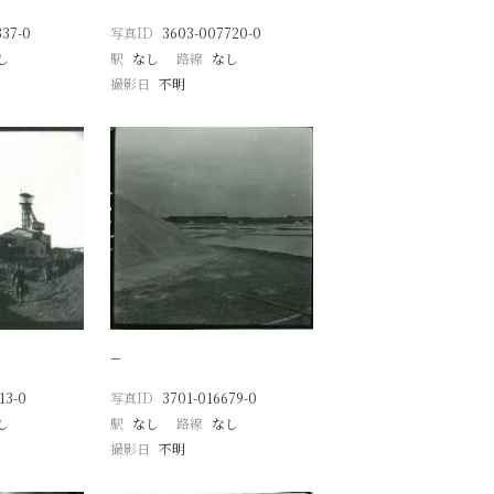
337-0
写真ID
3603-007720-0
し
駅
なし
路線
なし
撮影日
不明
−
13-0
写真ID
3701-016679-0
し
駅
なし
路線
なし
撮影日
不明