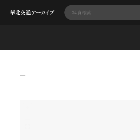
−
+
-