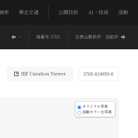
検索
華北交通
公開目的
AI・技術
活動
−
箱番号 3705
石景山製鉄所 溶鉱炉
IIIF Curation Viewer
3705-024959-0
オリジナル写真
自動カラー化写真