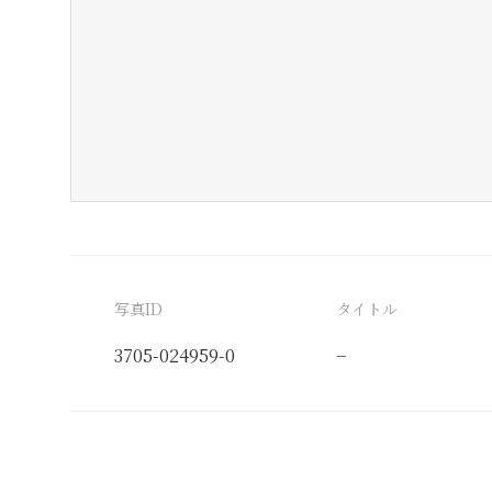
写真ID
タイトル
3705-024959-0
−
分類番号
検閲印