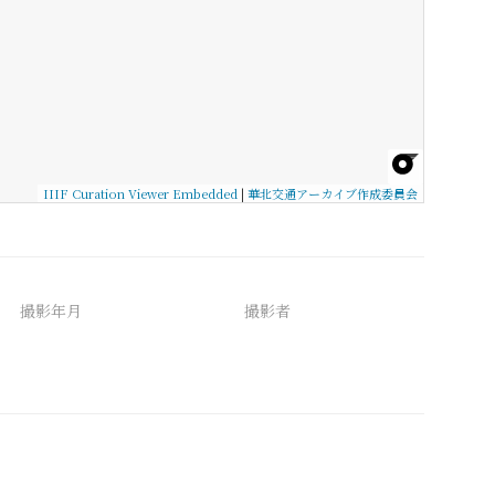
IIIF Curation Viewer Embedded
|
華北交通アーカイブ作成委員会
撮影年月
撮影者
備考