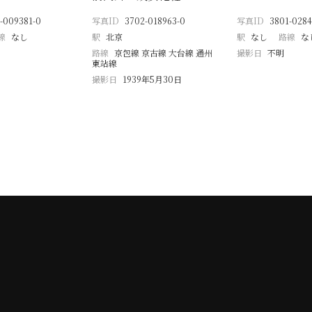
-009381-0
写真ID
3702-018963-0
写真ID
3801-0284
線
なし
駅
北京
駅
なし
路線
な
路線
京包線 京古線 大台線 通州
撮影日
不明
東站線
撮影日
1939年5月30日