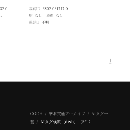
32-0
写真ID
3802-031747-0
し
駅
なし
路線
なし
撮影日
不明
1
CODH
華北交通アーカイブ
AIタグ一
覧
AIタグ検索〔dish〕（5件）