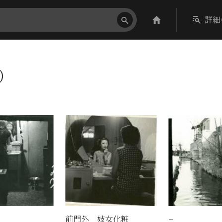
詳細
件）
前門外 妓女化粧
−