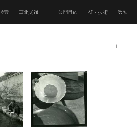
検索
華北交通
公開目的
AI・技術
活動
1
−