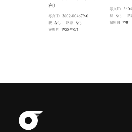
右）
写真ID
3604
駅
なし
路
写真ID
3602-004679-0
撮影日
不明
駅
なし
路線
なし
撮影日
1938年8月