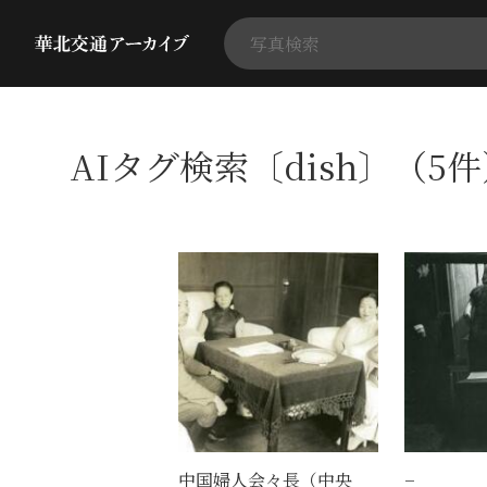
AIタグ検索〔dish〕（5
中国婦人会々長（中央
−