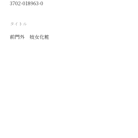
3702-018963-0
タイトル
前門外 妓女化粧
駅
北京
路線
京古線
京包線
大台線
通州東站線
撮影年月
1939年5月30日