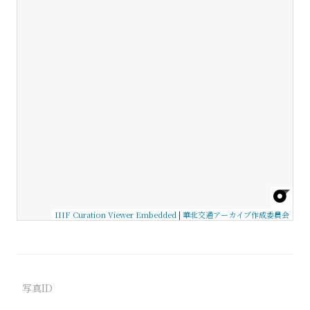
IIIF Curation Viewer Embedded
|
華北交通アーカイブ作成委員会
写真ID