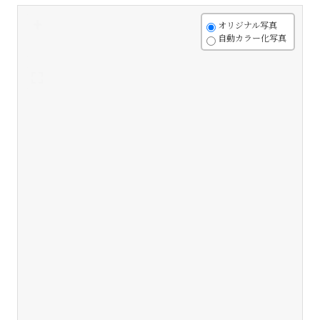
+
オリジナル写真
自動カラー化写真
-