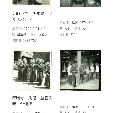
大峪小学 少年隊 ブ
−
ラスバンド
写真ID
3801-027448-0
駅
なし
路線
なし
写真ID
3702-019144-0
撮影日
不明
駅
盧溝橋
路線
京漢線
撮影日
1939年5月
羅睺寺 跳鬼 坐管吹
−
奏 台懐鎮
写真ID
3806-050584-0
駅
なし
路線
なし
写真ID
3802-030879-0