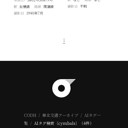
撮影日
不明
駅
台懐鎮
路線
同蒲線
撮影日
1940年7月
1
CODH
華北交通アーカイブ
AIタグ一
覧
AIタグ検索〔cymbals〕（4件）