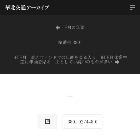
正月の年菜
箱番号 3801
旧正月 商店ウィンドウの年画を見る人々 旧正月休業中
窓に年画を貼る 主として小説中のものが多い
−
3801-027448-0