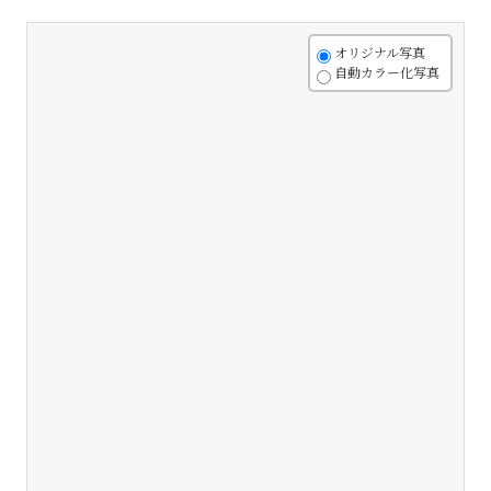
+
オリジナル写真
自動カラー化写真
-