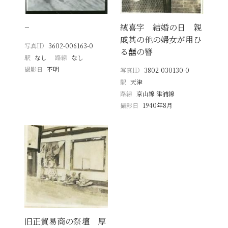
−
絨喜字 結婚の日 親
戚其の他の婦女が用ひ
写真ID
3602-006163-0
る囍の簪
駅
なし
路線
なし
撮影日
不明
写真ID
3802-030130-0
駅
天津
路線
京山線 津浦線
撮影日
1940年8月
旧正貿易商の祭壇 厚