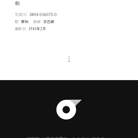
和
写真ID
3804-036075-0
駅
厚和
路線
京包線
撮影日
1941年2月
1