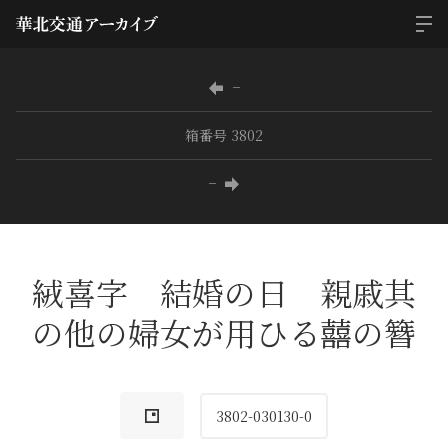
−
箱番号 3802
−
絨喜字 結婚の日 親戚其
の他の婦女が用ひる囍の簪
3802-030130-0