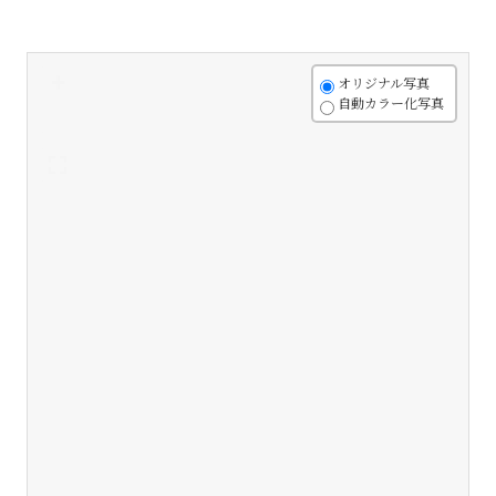
+
オリジナル写真
自動カラー化写真
-