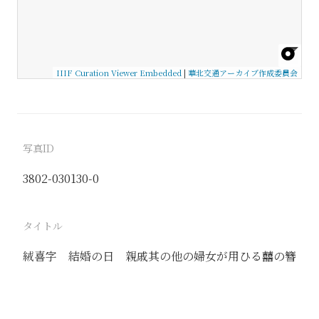
IIIF Curation Viewer Embedded
|
華北交通アーカイブ作成委員会
写真ID
3802-030130-0
タイトル
絨喜字 結婚の日 親戚其の他の婦女が用ひる囍の簪
駅