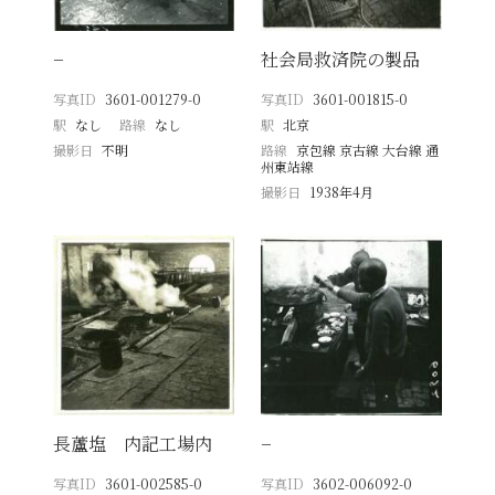
−
社会局救済院の製品
写真ID
3601-001279-0
写真ID
3601-001815-0
駅
なし
路線
なし
駅
北京
撮影日
不明
路線
京包線 京古線 大台線 通
州東站線
撮影日
1938年4月
長蘆塩 内記工場内
−
写真ID
3601-002585-0
写真ID
3602-006092-0