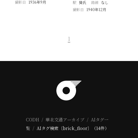
撮影日
1936年9月
駅
猗氏
路線
なし
撮影日
1940年12月
1
CODH
華北交通アーカイブ
AIタグ一
覧
AIタグ検索〔brick_floor〕（14件）