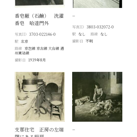
香皂厰（石鹼） 洗濯
−
香皂 哈達門外
写真ID
3803-032072-0
駅
なし
路線
なし
写真ID
3703-022146-0
撮影日
不明
駅
北京
路線
京包線 京古線 大台線 通
州東站線
撮影日
1939年8月
支那住宅 正房の左端
−
隅にある厨房