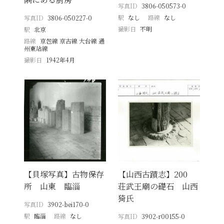
写真ID
3806-050573-0
駅
なし
路線
なし
写真ID
3806-050227-0
撮影日
不明
駅
北京
路線
京包線 京古線 大台線 通
州東站線
撮影日
1942年4月
【貝塚写真】古物保存
【山西古蹟志】200
所 山東 臨淄
荘武王廟の礎石 山西
猗氏
写真ID
3902-bei170-0
駅
臨淄
路線
なし
写真ID
3902-r00155-0