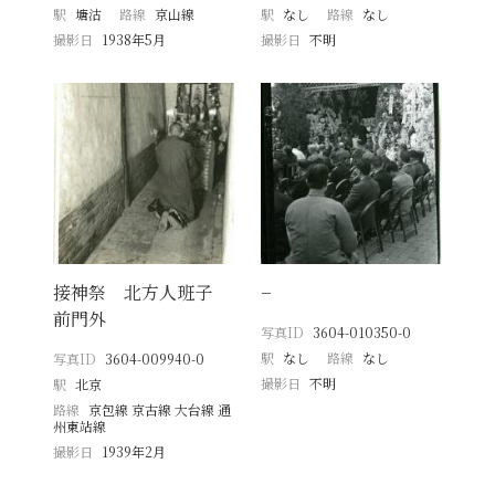
駅
塘沽
路線
京山線
駅
なし
路線
なし
撮影日
1938年5月
撮影日
不明
接神祭 北方人班子
−
前門外
写真ID
3604-010350-0
駅
なし
路線
なし
写真ID
3604-009940-0
撮影日
不明
駅
北京
路線
京包線 京古線 大台線 通
州東站線
撮影日
1939年2月