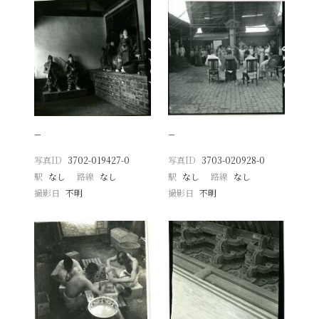
−
−
写真ID
3702-019427-0
写真ID
3703-020928-0
駅
なし
路線
なし
駅
なし
路線
なし
撮影日
不明
撮影日
不明