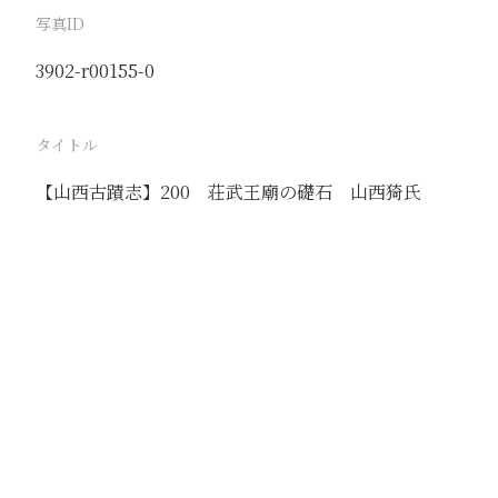
写真ID
3902-r00155-0
タイトル
【山西古蹟志】200 荘武王廟の礎石 山西猗氏
駅
猗氏
路線
撮影年月