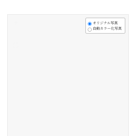
+
オリジナル写真
自動カラー化写真
-