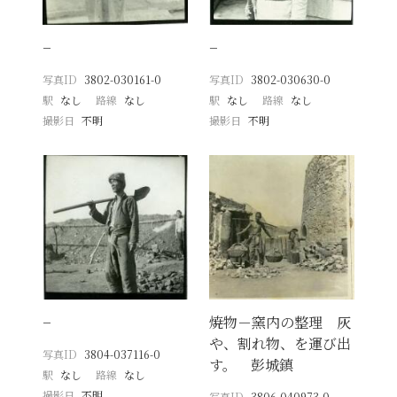
−
−
写真ID
3802-030161-0
写真ID
3802-030630-0
駅
なし
路線
なし
駅
なし
路線
なし
撮影日
不明
撮影日
不明
−
焼物－窯内の整理 灰
や、割れ物、を運び出
写真ID
3804-037116-0
す。 彭城鎮
駅
なし
路線
なし
撮影日
不明
写真ID
3806-040973-0