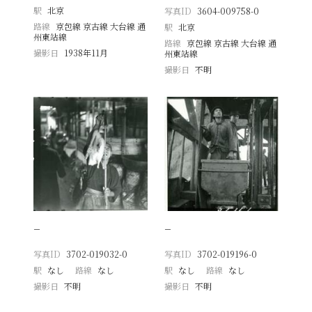
駅
北京
写真ID
3604-009758-0
路線
京包線 京古線 大台線 通
駅
北京
州東站線
路線
京包線 京古線 大台線 通
撮影日
1938年11月
州東站線
撮影日
不明
−
−
写真ID
3702-019032-0
写真ID
3702-019196-0
駅
なし
路線
なし
駅
なし
路線
なし
撮影日
不明
撮影日
不明