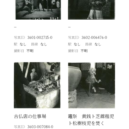
−
−
写真ID
3601-002715-0
写真ID
3602-006476-0
駅
なし
路線
なし
駅
なし
路線
なし
撮影日
不明
撮影日
不明
古仏店の仕事場
竈祭 黄銭ト芝蔴稭児
ト松樹枝児を焚く
写真ID
3603-007084-0