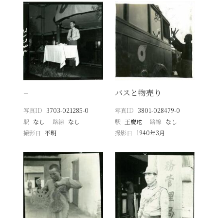
−
バスと物売り
写真ID
3703-021285-0
写真ID
3801-028479-0
駅
なし
路線
なし
駅
王慶坨
路線
なし
撮影日
不明
撮影日
1940年3月