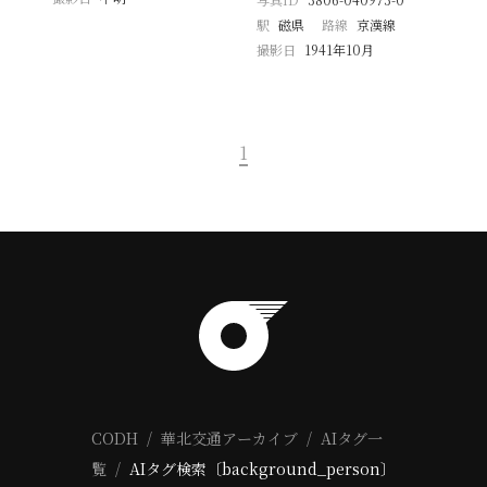
駅
磁県
路線
京漢線
撮影日
1941年10月
1
CODH
華北交通アーカイブ
AIタグ一
覧
AIタグ検索〔background_person〕