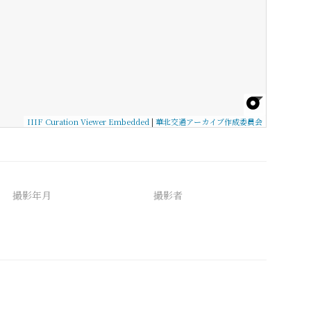
IIIF Curation Viewer Embedded
|
華北交通アーカイブ作成委員会
撮影年月
撮影者
備考