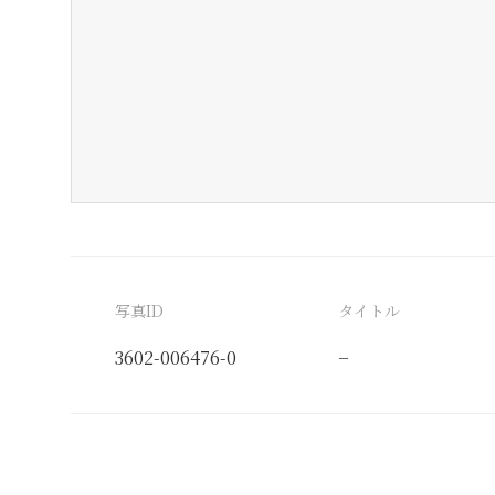
写真ID
タイトル
3602-006476-0
−
分類番号
検閲印