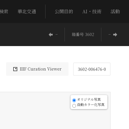
検索
華北交通
公開目的
AI・技術
活動
−
箱番号 3602
−
IIIF Curation Viewer
3602-006476-0
オリジナル写真
自動カラー化写真