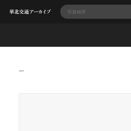
−
+
-