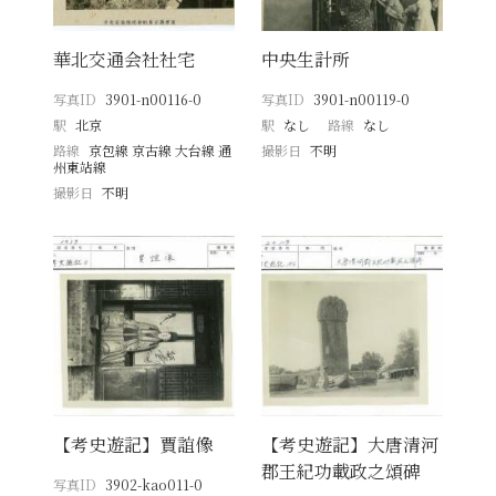
華北交通会社社宅
中央生計所
写真ID
3901-n00116-0
写真ID
3901-n00119-0
駅
北京
駅
なし
路線
なし
路線
京包線 京古線 大台線 通
撮影日
不明
州東站線
撮影日
不明
【考史遊記】賈誼像
【考史遊記】大唐清河
郡王紀功載政之頌碑
写真ID
3902-kao011-0