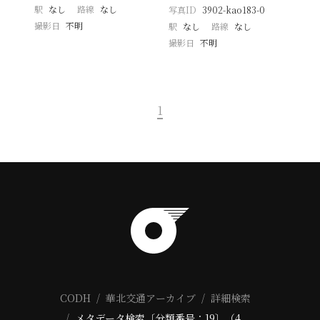
駅
なし
路線
なし
写真ID
3902-kao183-0
撮影日
不明
駅
なし
路線
なし
撮影日
不明
1
CODH
華北交通アーカイブ
詳細検索
メタデータ検索〔分類番号：19〕（4