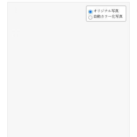
+
オリジナル写真
自動カラー化写真
-