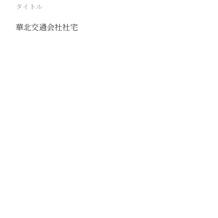
タイトル
華北交通会社社宅
駅
北京
路線
京古線
京包線
大台線
通州東站線
撮影年月
撮影者