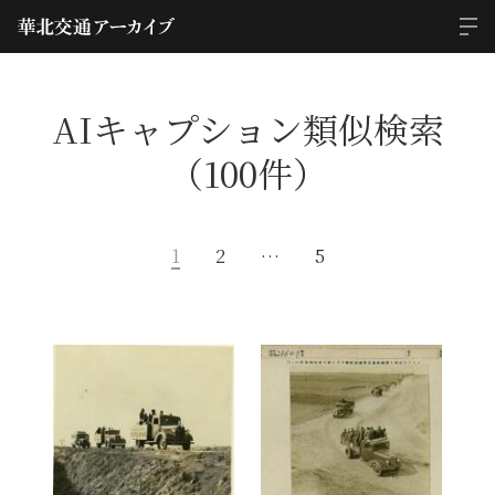
AIキャプション類似検索
（100件）
1
2
…
5