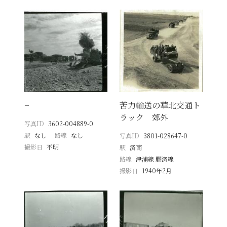
−
苦力輸送の華北交通ト
ラック 郊外
写真ID
3602-004889-0
駅
なし
路線
なし
写真ID
3801-028647-0
撮影日
不明
駅
済南
路線
津浦線 膠済線
撮影日
1940年2月