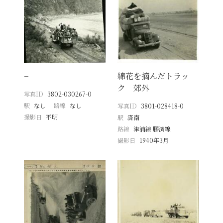
−
綿花を摘んだトラッ
ク 郊外
写真ID
3802-030267-0
駅
なし
路線
なし
写真ID
3801-028418-0
撮影日
不明
駅
済南
路線
津浦線 膠済線
撮影日
1940年3月