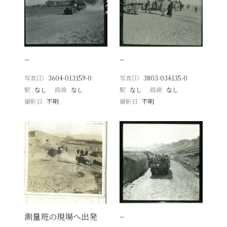
−
−
写真ID
3604-013159-0
写真ID
3803-034135-0
駅
なし
路線
なし
駅
なし
路線
なし
撮影日
不明
撮影日
不明
測量班の現場へ出発
−