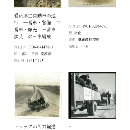
愛路厚生自動車の進
−
行 一番車・警備 二
写真ID
3901-028647-1
番車・廉売 三番車
駅
済南
演芸 の三車編成
路線
津浦線 膠済線
撮影日
不明
写真ID
3806-041478-0
駅
曲陽
路線
京漢線
撮影日
1941年12月
トラックの苦力輸送
−