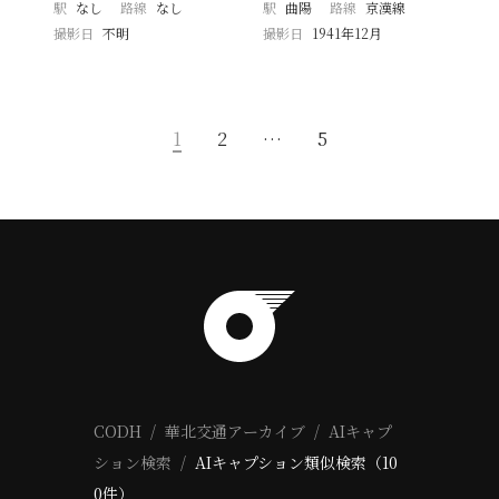
駅
なし
路線
なし
駅
曲陽
路線
京漢線
撮影日
不明
撮影日
1941年12月
1
2
…
5
CODH
華北交通アーカイブ
AIキャプ
ション検索
AIキャプション類似検索（10
0件）