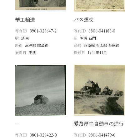
華工輸送
バス運交
写真ID
3901-028647-2
写真ID
3806-041183-0
駅
済南
駅
寧普 石門
路線
津浦線 膠済線
路線
京漢線 石太線 石徳線
撮影日
不明
撮影日
1941年11月
−
愛路厚生自動車の進行
写真ID
3801-028422-0
写真ID
3806-041479-0