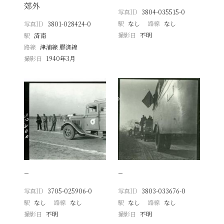
郊外
写真ID
3804-035515-0
駅
なし
路線
なし
写真ID
3801-028424-0
撮影日
不明
駅
済南
路線
津浦線 膠済線
撮影日
1940年3月
−
−
写真ID
3705-025906-0
写真ID
3803-033676-0
駅
なし
路線
なし
駅
なし
路線
なし
撮影日
不明
撮影日
不明