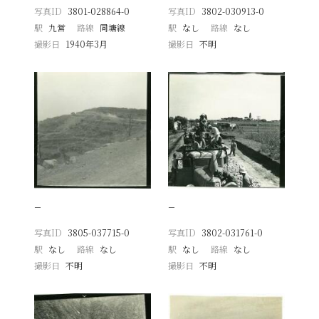
写真ID
3801-028864-0
写真ID
3802-030913-0
駅
九営
路線
同塘線
駅
なし
路線
なし
撮影日
1940年3月
撮影日
不明
−
−
写真ID
3805-037715-0
写真ID
3802-031761-0
駅
なし
路線
なし
駅
なし
路線
なし
撮影日
不明
撮影日
不明