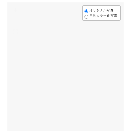
+
オリジナル写真
自動カラー化写真
-