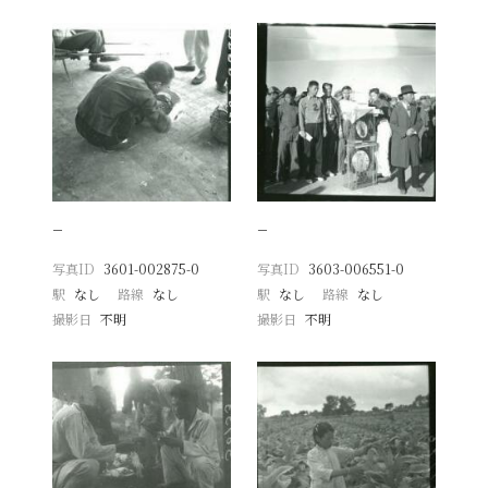
−
−
写真ID
3601-002875-0
写真ID
3603-006551-0
駅
なし
路線
なし
駅
なし
路線
なし
撮影日
不明
撮影日
不明