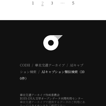
1
2
3
…
5
CODH
華北交通アーカイブ
AIキャプ
ション検索
AIキャプション類似検索（10
0件）
華北交通アーカイブ作成委員会
ROIS-DS人文学オープンデータ共同利用センター
華北交通アーカイブで提供するデータのご利用にあ
たっては
ライセンス
をご確認下さい。