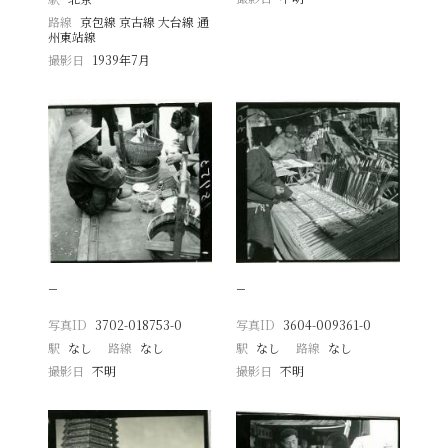
路線
京包線 京古線 大台線 通
州東站線
撮影日
1939年7月
−
−
写真ID
3702-018753-0
写真ID
3604-009361-0
駅
なし
路線
なし
駅
なし
路線
なし
撮影日
不明
撮影日
不明