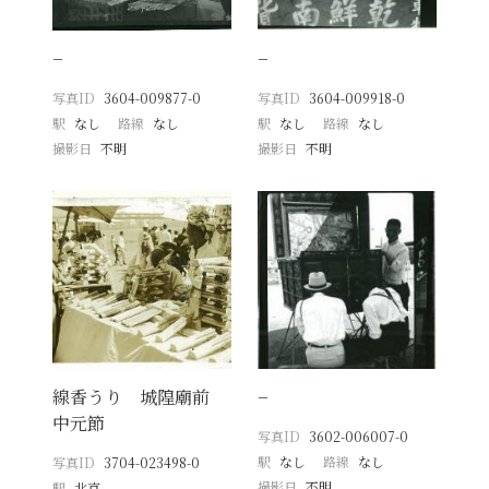
−
−
写真ID
3604-009877-0
写真ID
3604-009918-0
駅
なし
路線
なし
駅
なし
路線
なし
撮影日
不明
撮影日
不明
線香うり 城隍廟前
−
中元節
写真ID
3602-006007-0
駅
なし
路線
なし
写真ID
3704-023498-0
撮影日
不明
駅
北京