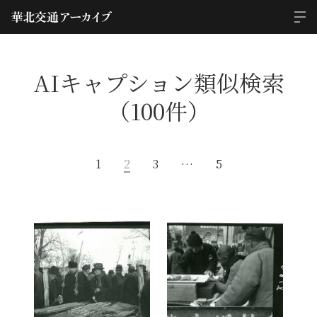
AIキャプション類似検索
（100件）
1
2
3
…
5