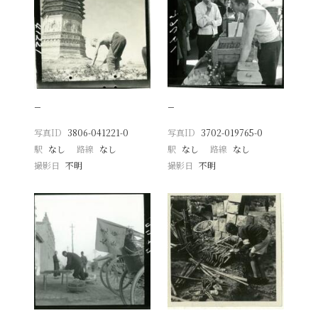
−
−
写真ID
3806-041221-0
写真ID
3702-019765-0
駅
なし
路線
なし
駅
なし
路線
なし
撮影日
不明
撮影日
不明