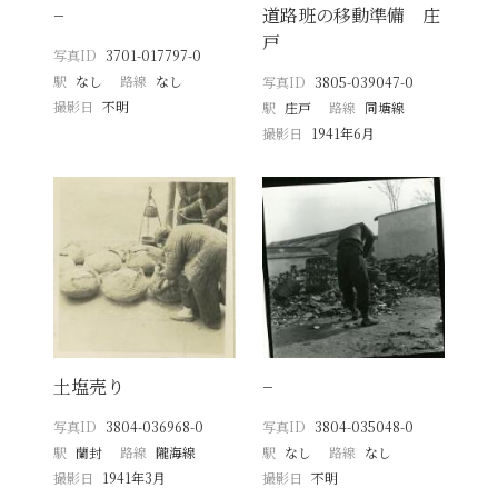
−
道路班の移動準備 庄
戸
写真ID
3701-017797-0
駅
なし
路線
なし
写真ID
3805-039047-0
撮影日
不明
駅
庄戸
路線
同塘線
撮影日
1941年6月
土塩売り
−
写真ID
3804-036968-0
写真ID
3804-035048-0
駅
蘭封
路線
隴海線
駅
なし
路線
なし
撮影日
1941年3月
撮影日
不明