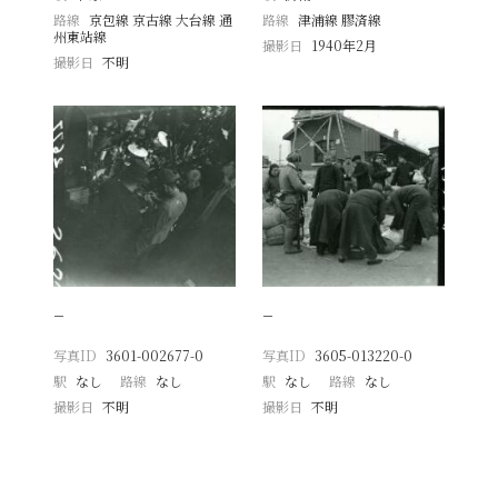
路線
京包線 京古線 大台線 通
路線
津浦線 膠済線
州東站線
撮影日
1940年2月
撮影日
不明
−
−
写真ID
3601-002677-0
写真ID
3605-013220-0
駅
なし
路線
なし
駅
なし
路線
なし
撮影日
不明
撮影日
不明