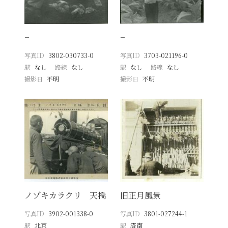
−
−
写真ID
3802-030733-0
写真ID
3703-021196-0
駅
なし
路線
なし
駅
なし
路線
なし
撮影日
不明
撮影日
不明
ノゾキカラクリ 天橋
旧正月風景
写真ID
3902-001338-0
写真ID
3801-027244-1
駅
北京
駅
済南