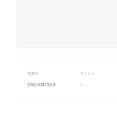
写真ID
タイトル
3702-018753-0
−
分類番号
検閲印