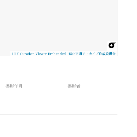
IIIF Curation Viewer Embedded
|
華北交通アーカイブ作成委員会
撮影年月
撮影者
備考