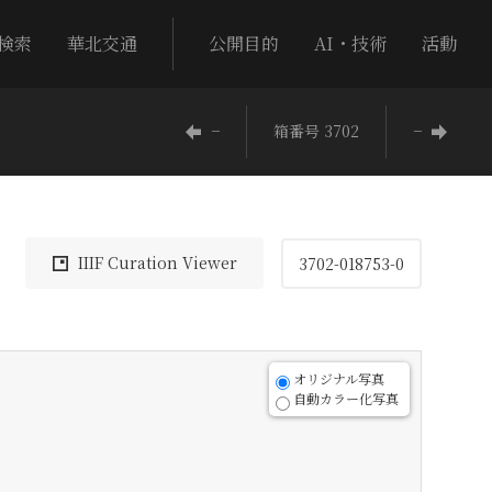
検索
華北交通
公開目的
AI・技術
活動
−
箱番号 3702
−
IIIF Curation Viewer
3702-018753-0
オリジナル写真
自動カラー化写真