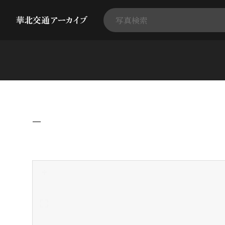
−
+
-