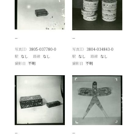
−
−
写真ID
3805-037780-0
写真ID
3804-034843-0
駅
なし
路線
なし
駅
なし
路線
なし
撮影日
不明
撮影日
不明
−
−