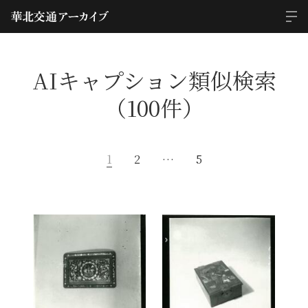
AIキャプション類似検索
（100件）
1
2
…
5