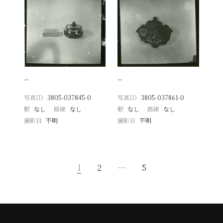
−
−
写真ID
3805-037845-0
写真ID
3805-037861-0
駅
なし
路線
なし
駅
なし
路線
なし
撮影日
不明
撮影日
不明
1
2
…
5