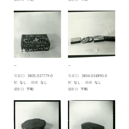
−
−
写真ID
3805-037779-0
写真ID
3804-034890-0
駅
なし
路線
なし
駅
なし
路線
なし
撮影日
不明
撮影日
不明